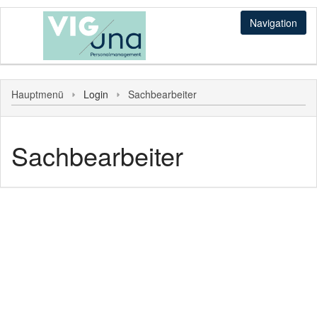
Navigation
Sonstiges
Hauptmenü
Login
Sachbearbeiter
Hauptmenü
Login
Sachbearbeiter
Sachbearbeiter
Personal