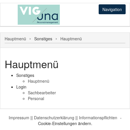
Navigation
Sonstiges
Hauptmenü
Sonstiges
Hauptmenü
Hauptmenü
Login
Hauptmenü
Sachbearbeiter
Personal
Sonstiges
Hauptmenü
Login
Sachbearbeiter
Personal
Impressum
||
Datenschutzerklärung
||
Informationspflichten
-
Cookie-Einstellungen ändern.